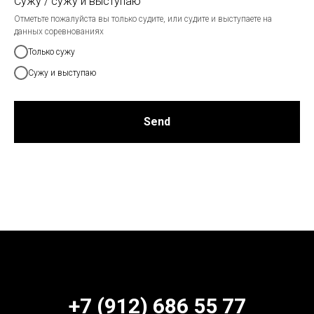
Сужу / сужу и выступаю
Отметьте пожалуйста вы только судите, или судите и выступаете на
данных соревнованиях
Только сужу
Сужу и выступаю
Send
+7 (912) 686 55 77